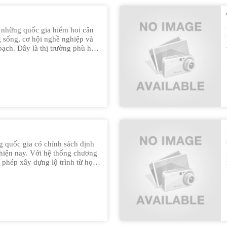
 những quốc gia hiếm hoi cân
 sống, cơ hội nghề nghiệp và
ạch. Đây là thị trường phù hợp
ng đến sự ổn định, an toàn và
ua sự hợp tác giữa HRC Group và
ng sẽ được định hướng các
 với từng mục tiêu cụ thể.
g quốc gia có chính sách định
hiện nay. Với hệ thống chương
 phép xây dựng lộ trình từ học
 hoặc đi thẳng theo hướng đầu
ua sự hợp tác giữa HRC Group
hàng sẽ được tư vấn giải pháp
 cụ thể.