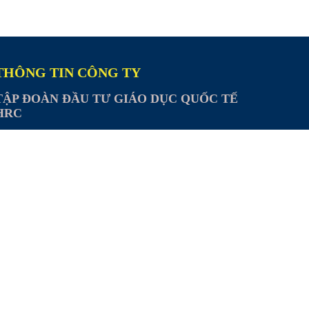
THÔNG TIN CÔNG TY
TẬP ĐOÀN ĐẦU TƯ GIÁO DỤC QUỐC TẾ
HRC
Đ/C: 56 Yên thế, Phường Tân Sơn Hòa, Tp.HCM
Email: info@hrcgroup.vn
hone: 08.1760.1979 - 08.1460.1979