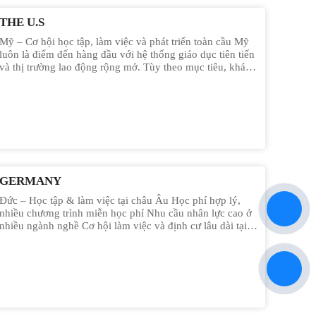
THE U.S
Mỹ – Cơ hội học tập, làm việc và phát triển toàn cầu Mỹ
luôn là điểm đến hàng đầu với hệ thống giáo dục tiên tiến
và thị trường lao động rộng mở. Tùy theo mục tiêu, khách
hàng có thể lựa chọn lộ trình du học – làm việc – phát
triển lâu dài hoặc tham gia các chương trình lao động hợp
pháp. Thông qua sự hợp tác giữa HRC Group và New
Way Group, khách hàng sẽ được định hướng chương trình
phù hợp với từng nhu cầu cụ thể.
GERMANY
Đức – Học tập & làm việc tại châu Âu Học phí hợp lý,
nhiều chương trình miễn học phí Nhu cầu nhân lực cao ở
nhiều ngành nghề Cơ hội làm việc và định cư lâu dài tại
châu Âu