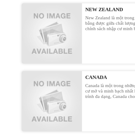
NEW ZEALAND
New Zealand là một trong
bằng được giữa chất lượng
chính sách nhập cư minh b
với những khách hàng hướ
lộ trình lâu dài. Thông q
New Way Group, khách hà
chương trình visa phù hợp
CANADA
Canada là một trong nhữn
cư mở và minh bạch nhất 
trình đa dạng, Canada cho
tập → làm việc → định cư
tư – kinh doanh. Thông q
và New Way Group, khách 
phù hợp với từng mục tiêu