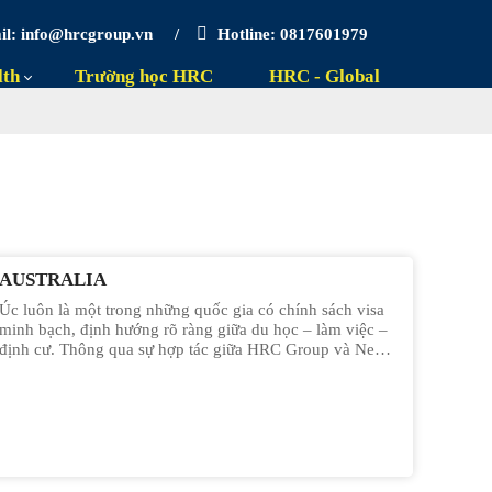
l: info@hrcgroup.vn
/
Hotline: 0817601979
lth
Trường học HRC
HRC - Global
AUSTRALIA
Úc luôn là một trong những quốc gia có chính sách visa
minh bạch, định hướng rõ ràng giữa du học – làm việc –
định cư. Thông qua sự hợp tác giữa HRC Group và New
Way, khách hàng sẽ được xây dựng lộ trình tối ưu từ bước
đầu học tập đến mục tiêu định cư lâu dài.