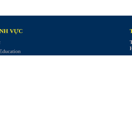
ĨNH VỰC
c
Education
kills
Health
g học HRC
P
Global