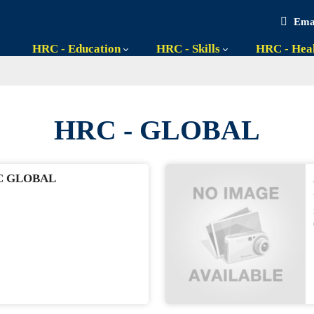
Emai
HRC - Education
HRC - Skills
HRC - Hea
HRC - GLOBAL
C GLOBAL