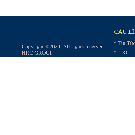
CÁC L
* Tin Tứ
Copyright ©2024. All rights reserved.
* HRC - 
HRC GROUP
* HRC - S
* HRC - 
* Trườn
* HRC - 
* Đối tác