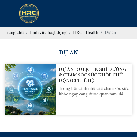
Trang chủ
Lĩnh vực hoạt động
HRC - Health
Dự án
DỰ ÁN
DỰ ÁN DU LỊCH NGHỈ DƯỠNG
& CHĂM SÓC SỨC KHỎE CHỦ
ĐỘNG 3 THẾ HỆ
Trong bối cảnh nhu cầu chăm sóc sức
khỏe ngày càng được quan tâm, đặc
biệt là xu hướng sống khỏe, sống chủ
động và phòng bệnh hơn chữa bệnh,
Công ty Hoàng Gia phối hợp cùng
Viện Nghiên cứu, Đào tạo, Ứng dụng
Y Dược Phương Đông và Chăm sóc
Sức khỏe IOM triển khai mô hình Du
lịch nghỉ dưỡng kết hợp chăm sóc