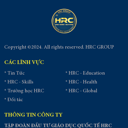
sức khỏe chủ động dành cho 3 thế
hệ.
Copyright ©2024. All rights reserved. HRC GROUP
CÁC LĨNH VỰC
* Tin Tức
* HRC - Education
* HRC - Skills
* HRC - Health
* Trường học HRC
* HRC - Global
* Đối tác
THÔNG TIN CÔNG TY
TẬP ĐOÀN ĐẦU TƯ GIÁO DỤC QUỐC TẾ HRC